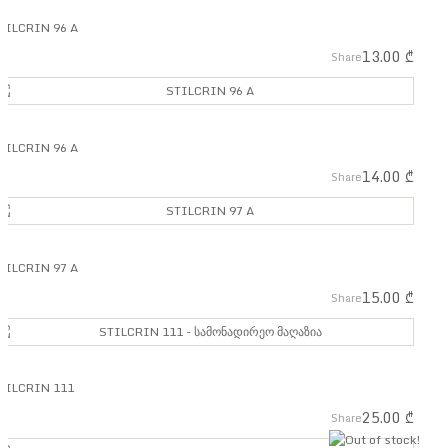
TILCRIN 96 A
13.00
₾
Share
TILCRIN 96 A
14.00
₾
Share
TILCRIN 97 A
15.00
₾
Share
TILCRIN 111
25.00
₾
Share
out 