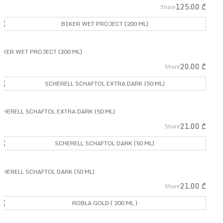
125.00
₾
Share
IKER WET PROJECT (200 ML)
20.00
₾
Share
CHERELL SCHAFTOL EXTRA DARK (50 ML)
21.00
₾
Share
CHERELL SCHAFTOL DARK (50 ML)
21.00
₾
Share