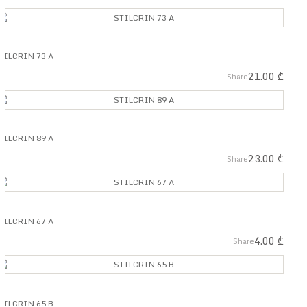
TILCRIN 73 A
21.00
₾
Share
TILCRIN 89 A
23.00
₾
Share
TILCRIN 67 A
4.00
₾
Share
TILCRIN 65 B