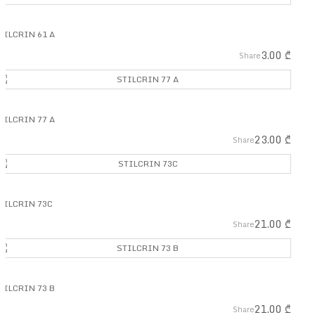
TILCRIN 61 A
3.00
₾
Share
TILCRIN 77 A
23.00
₾
Share
TILCRIN 73C
21.00
₾
Share
TILCRIN 73 B
21.00
₾
Share