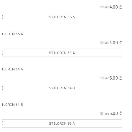
4.00
₾
Share
TILCRIN 65 A
4.00
₾
Share
TILCRIN 64 A
5.00
₾
Share
TILCRIN 64 B
5.00
₾
Share