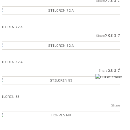
27.00
₾
Share
TILCRIN 72 A
28.00
₾
Share
TILCRIN 62 A
3.00
₾
Share
out 
TILCRIN 83
Share