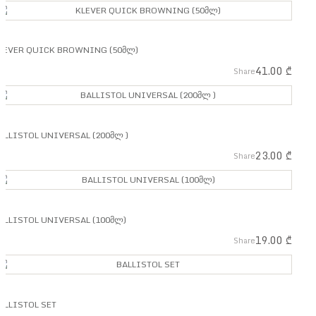
LEVER QUICK BROWNING (50მლ)
41.00
₾
Share
ALLISTOL UNIVERSAL (200მლ )
23.00
₾
Share
ALLISTOL UNIVERSAL (100მლ)
19.00
₾
Share
ALLISTOL SET