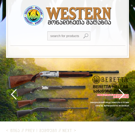
< ᲬᲘᲜᲐ // PREV
|
ᲨᲔᲛᲓᲔᲒᲘ // NEXT >