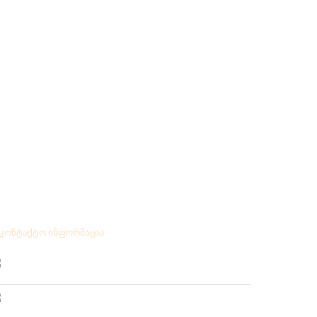
აკონტაქტო ინფორმაცია
Location:
ქუთაისი გრიშაშვილის№ 41
Phone:
995 431 25 24 77