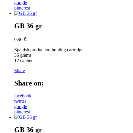
google
pinterest
GB 36 gr
0.90
₾
Spanish production hunting cartridge
36 grams
12 caliber
Share
Share on:
facebook
twitter
google
pinterest
GB 36 gr