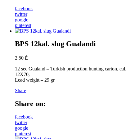
facebook
twitter
google
pinterest
BPS 12kal. slug Gualandi
2.50
₾
12 sec Gualand – Turkish production hunting carton, cal.
12X70,
Lead weight – 29 gr
Share
Share on:
facebook
twitter
google
pinterest