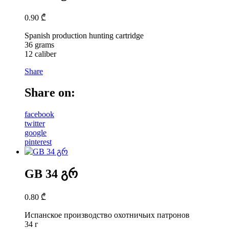
0.90
₾
Spanish production hunting cartridge
36 grams
12 caliber
Share
Share on:
facebook
twitter
google
pinterest
GB 34 გრ
0.80
₾
Испанское производство охотничьих патронов
34 г