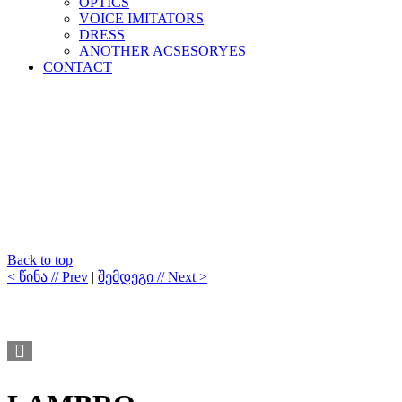
OPTICS
VOICE IMITATORS
DRESS
ANOTHER ACSESORYES
CONTACT
Back to top
< წინა // Prev
|
შემდეგი // Next >