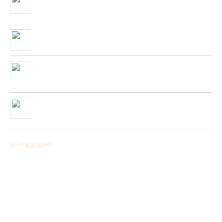
კოლექცია
01/01/2020
“როკ ფიშინგ სარფი 2019”
28/08/2019
მიღებულია ZEMEX, METSUI, KOSADAKA და YOZURI-ს
ფირმის სათევზაო ინვენტარის ფართო არჩევანი
05/06/2019
ჩვენს ქსელში მიღებულია “PLATO VIVAZ”-ის ფირმის
სასროლი თეფშები.
04/06/2019
გამოგვყევით