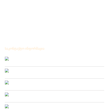
საკონტაქტო ინფორმაცია
Location:
ქ.ქუთაისი გრიშაშვილის№ 41
Phone:
+ 995 431 25 24 77
Mobile:
+ 995 571 53 75 57
Fax:
+ 995 431 25 24 77
Email: