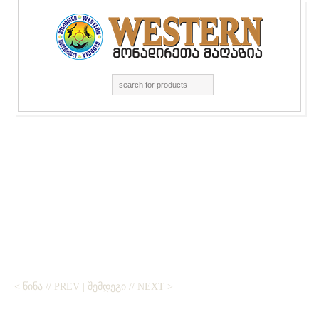
< ᲬᲘᲜᲐ // PREV
|
ᲨᲔᲛᲓᲔᲒᲘ // NEXT >