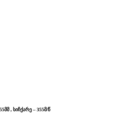
მმ , სიჩქარე – 355მ/წ