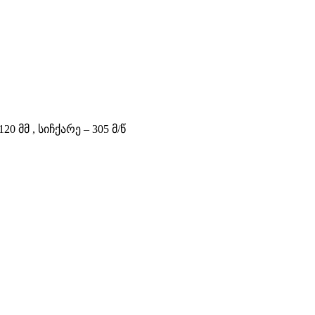
0 მმ , სიჩქარე – 305 მ/წ