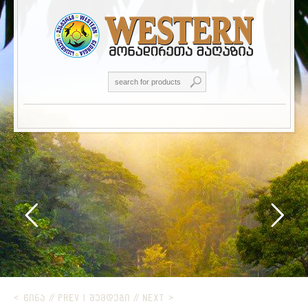
< ᲬᲘᲜᲐ // PREV
|
ᲨᲔᲛᲓᲔᲒᲘ // NEXT >