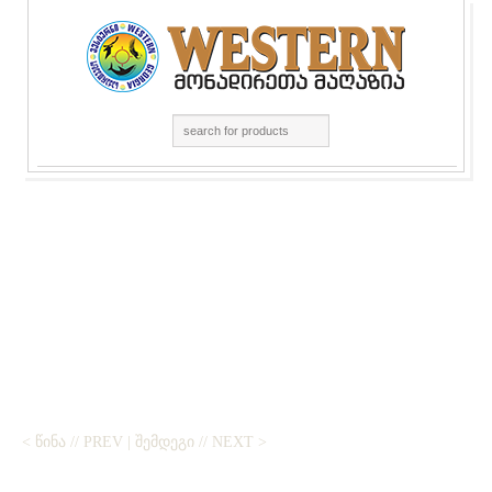
< ᲬᲘᲜᲐ // PREV
|
ᲨᲔᲛᲓᲔᲒᲘ // NEXT >