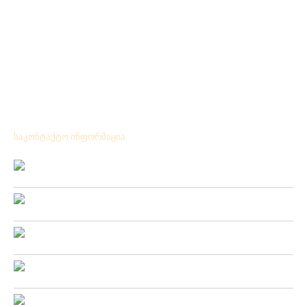
საკონტაქტო ინფორმაცია
Location:
ქ.ქუთაისი გრიშაშვილის№ 41
Phone:
+ 995 431 25 24 77
Mobile:
+ 995 571 53 75 57
Fax:
+ 995 431 25 24 77
Email: