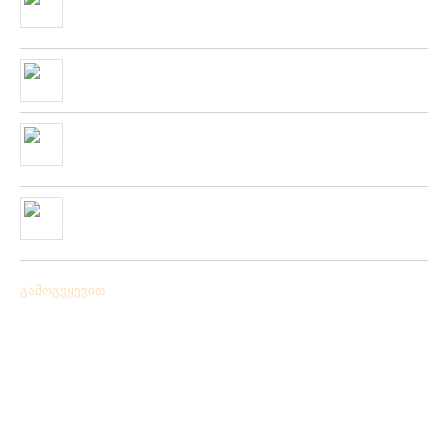
კოლექცია
01/01/2020
“როკ ფიშინგ სარფი 2019”
28/08/2019
მიღებულია ZEMEX, METSUI, KOSADAKA და YOZURI-ს
ფირმის სათევზაო ინვენტარის ფართო არჩევანი
05/06/2019
ჩვენს ქსელში მიღებულია “PLATO VIVAZ”-ის ფირმის
სასროლი თეფშები.
04/06/2019
გამოგვყევით