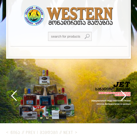
< ᲬᲘᲜᲐ // PREV
|
ᲨᲔᲛᲓᲔᲒᲘ // NEXT >