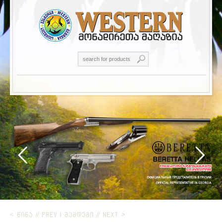
< ᲬᲘᲜᲐ // PREV
|
ᲨᲔᲛᲓᲔᲒᲘ // NEXT >