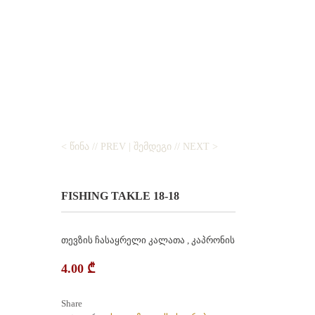
< ᲬᲘᲜᲐ // PREV
|
ᲨᲔᲛᲓᲔᲒᲘ // NEXT >
FISHING TAKLE 18-18
თევზის ჩასაყრელი კალათა , კაპრონის
4.00
₾
Share