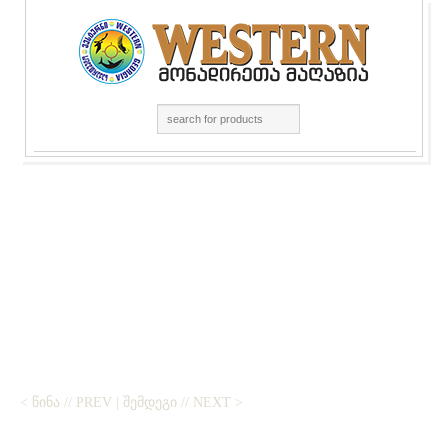
< ᲬᲘᲜᲐ // PREV
|
ᲨᲔᲛᲓᲔᲒᲘ // NEXT >