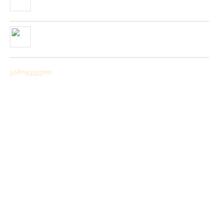
ფირმის სათევზაო ინვენტარის ფართო არჩევანი
05/06/2019
ჩვენს ქსელში მიღებულია “PLATO VIVAZ”-ის ფირმის
სასროლი თეფშები.
04/06/2019
გამოგვყევით