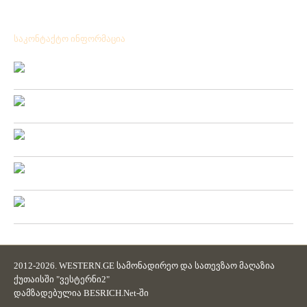
საკონტაქტო ინფორმაცია
Location:
ქ.ქუთაისი გრიშაშვილის№ 41
Phone:
+ 995 431 25 24 77
Mobile:
+ 995 571 53 75 57
Fax:
+ 995 431 25 24 77
Email:
westerni2.ge@gmail.com
2012-2026. WESTERN.GE სამონადირეო და სათევზაო მაღაზია
ქუთაისში "ვესტერნი2"
დამზადებულია
BESRICH.Net
-ში