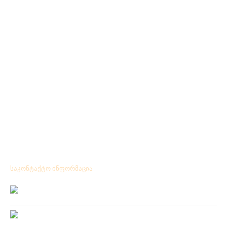
საკონტაქტო ინფორმაცია
Location:
ქ.ქუთაისი გრიშაშვილის№ 41
Phone:
+ 995 431 25 24 77