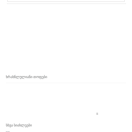
ხრახნლულიანი თოფები
samonadireo magaziebi sakartveloshi,
Orujeinie magazini v Gruzii
ORUJEINIE MAGAZINI V GRUZII,
OXOTNICHII MAGAZINI V
GRUZII,
HUNTING SHOPS IN GEORGIA ,
Samonadireo magaziebi
saqartveloshi,
Sanadiro magaziebi Saqartveloshi,
გლუვლულიანი თოფები
,
samonadireo magaziebi sakartveloshi,
Orujeinie magazini v Gruz
ii
სხვა სიახლეები