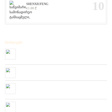
10
SHENXIUFENG
11.00
₾
სიახლეები
მიღებულია BPS – ის ფირმის სანადირო ვაზნის ახალი
კოლექცია
01/01/2020
“როკ ფიშინგ სარფი 2019”
28/08/2019
მიღებულია ZEMEX, METSUI, KOSADAKA და YOZURI-ს
ფირმის სათევზაო ინვენტარის ფართო არჩევანი
05/06/2019
ჩვენს ქსელში მიღებულია “PLATO VIVAZ”-ის ფირმის
სასროლი თეფშები.