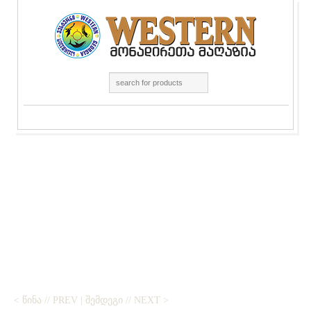
< ᲬᲘᲜᲐ // PREV
|
ᲨᲔᲛᲓᲔᲒᲘ // NEXT >