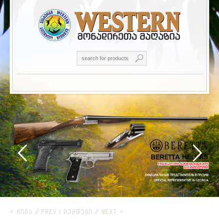
< ᲬᲘᲜᲐ // PREV
|
ᲨᲔᲛᲓᲔᲒᲘ // NEXT >