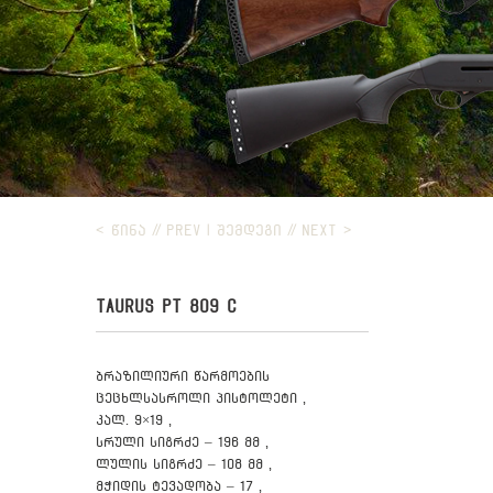
< ᲬᲘᲜᲐ // PREV
|
ᲨᲔᲛᲓᲔᲒᲘ // NEXT >
TAURUS PT 809 C
ბრაზილიური წარმოების
ცეცხლსასროლი პისტოლეტი ,
კალ. 9×19 ,
სრული სიგრძე – 196 მმ ,
ლულის სიგრძე – 108 მმ ,
მჭიდის ტევადობა – 17 ,