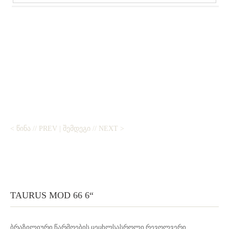
< ᲬᲘᲜᲐ // PREV
|
ᲨᲔᲛᲓᲔᲒᲘ // NEXT >
TAURUS MOD 66 6“
ბრაზილიური წარმოების ცეცხლსასროლი რევოლვერი ,