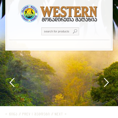
< ᲬᲘᲜᲐ // PREV
|
ᲨᲔᲛᲓᲔᲒᲘ // NEXT >