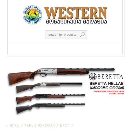
< ᲬᲘᲜᲐ // PREV
|
ᲨᲔᲛᲓᲔᲒᲘ // NEXT >