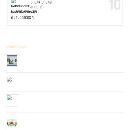
10
SHENXIUFENG
11.00
₾
სიახლეები
მიღებულია BPS – ის ფირმის სანადირო ვაზნის ახალი
კოლექცია
01/01/2020
“როკ ფიშინგ სარფი 2019”
28/08/2019
მიღებულია ZEMEX, METSUI, KOSADAKA და YOZURI-ს
ფირმის სათევზაო ინვენტარის ფართო არჩევანი
05/06/2019
ჩვენს ქსელში მიღებულია “PLATO VIVAZ”-ის ფირმის
სასროლი თეფშები.
04/06/2019