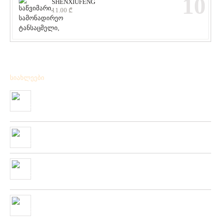
10
SHENXIUFENG
11.00
₾
სიახლეები
მიღებულია BPS – ის ფირმის სანადირო ვაზნის ახალი
კოლექცია
01/01/2020
“როკ ფიშინგ სარფი 2019”
28/08/2019
მიღებულია ZEMEX, METSUI, KOSADAKA და YOZURI-ს
ფირმის სათევზაო ინვენტარის ფართო არჩევანი
05/06/2019
ჩვენს ქსელში მიღებულია “PLATO VIVAZ”-ის ფირმის
სასროლი თეფშები.
04/06/2019