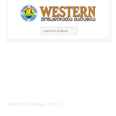
< ᲬᲘᲜᲐ // PREV
|
ᲨᲔᲛᲓᲔᲒᲘ // NEXT >