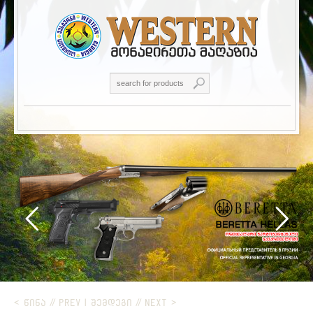
< ᲬᲘᲜᲐ // PREV
|
ᲨᲔᲛᲓᲔᲒᲘ // NEXT >