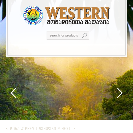
< ᲬᲘᲜᲐ // PREV
|
ᲨᲔᲛᲓᲔᲒᲘ // NEXT >