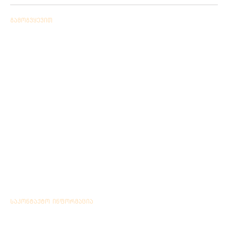
გამოგვყევით
საკონტაქტო ინფორმაცია
Location: