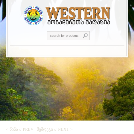
< ᲬᲘᲜᲐ // PREV
|
ᲨᲔᲛᲓᲔᲒᲘ // NEXT >