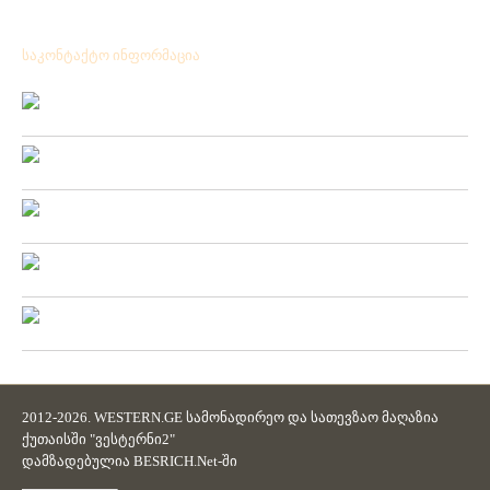
საკონტაქტო ინფორმაცია
Location:
ქ.ქუთაისი გრიშაშვილის№ 41
Phone:
+ 995 431 25 24 77
Mobile:
+ 995 571 53 75 57
Fax:
+ 995 431 25 24 77
Email:
westerni2.ge@gmail.com
2012-2026. WESTERN.GE სამონადირეო და სათევზაო მაღაზია
ქუთაისში "ვესტერნი2"
დამზადებულია
BESRICH.Net
-ში