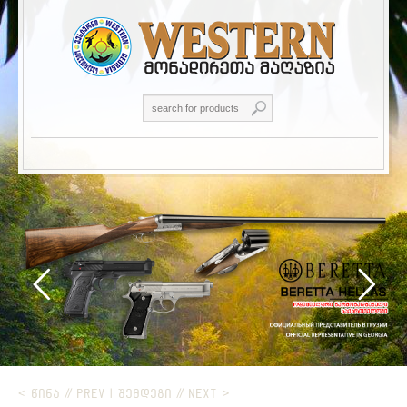
< ᲬᲘᲜᲐ // PREV
|
ᲨᲔᲛᲓᲔᲒᲘ // NEXT >