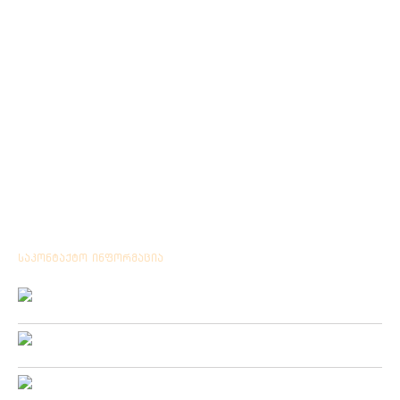
საკონტაქტო ინფორმაცია
Location:
ქ.ქუთაისი გრიშაშვილის№ 41
Phone:
+ 995 431 25 24 77
Mobile:
+ 995 571 53 75 57