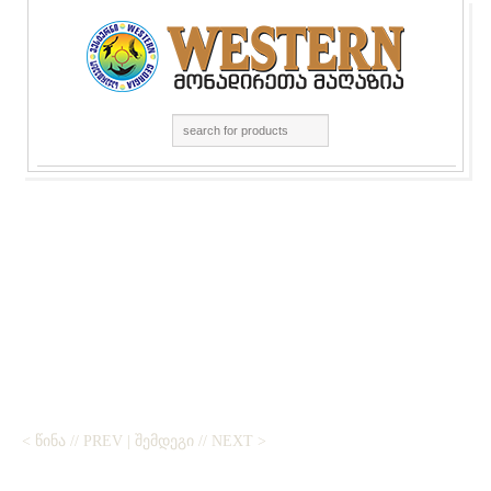
< ᲬᲘᲜᲐ // PREV
|
ᲨᲔᲛᲓᲔᲒᲘ // NEXT >