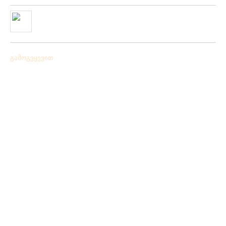
ჩვენს ქსელში მიღებულია “PLATO VIVAZ”-ის ფირმის
სასროლი თეფშები.
04/06/2019
გამოგვყევით