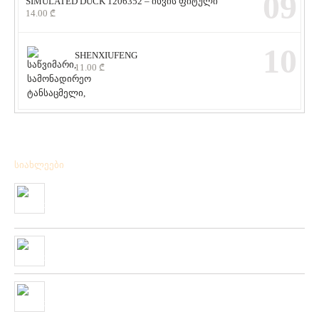
09
SIMULATED DUCK 1206352 – იხვის ფიტული
14.00
₾
10
SHENXIUFENG
11.00
₾
სიახლეები
მიღებულია BPS – ის ფირმის სანადირო ვაზნის ახალი
კოლექცია
01/01/2020
“როკ ფიშინგ სარფი 2019”
28/08/2019
მიღებულია ZEMEX, METSUI, KOSADAKA და YOZURI-ს
ფირმის სათევზაო ინვენტარის ფართო არჩევანი
05/06/2019