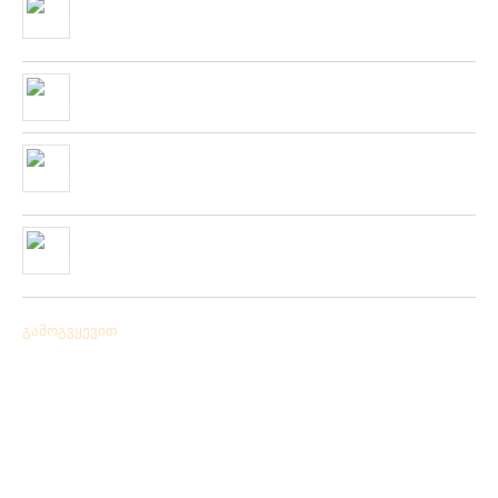
კოლექცია
01/01/2020
“როკ ფიშინგ სარფი 2019”
28/08/2019
მიღებულია ZEMEX, METSUI, KOSADAKA და YOZURI-ს
ფირმის სათევზაო ინვენტარის ფართო არჩევანი
05/06/2019
ჩვენს ქსელში მიღებულია “PLATO VIVAZ”-ის ფირმის
სასროლი თეფშები.
04/06/2019
გამოგვყევით