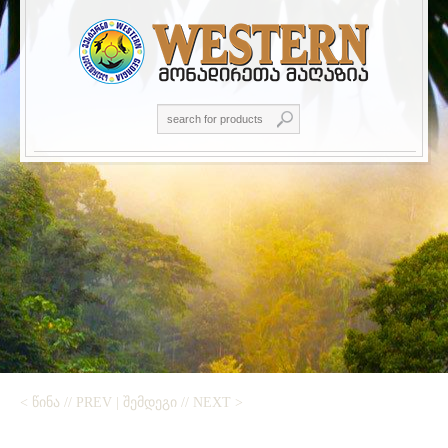
< ᲬᲘᲜᲐ // PREV
|
ᲨᲔᲛᲓᲔᲒᲘ // NEXT >