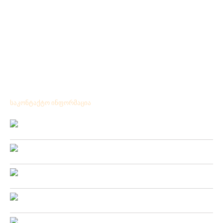
საკონტაქტო ინფორმაცია
Location:
ქ.ქუთაისი გრიშაშვილის№ 41
Phone:
+ 995 431 25 24 77
Mobile:
+ 995 571 53 75 57
Fax:
+ 995 431 25 24 77
Email: