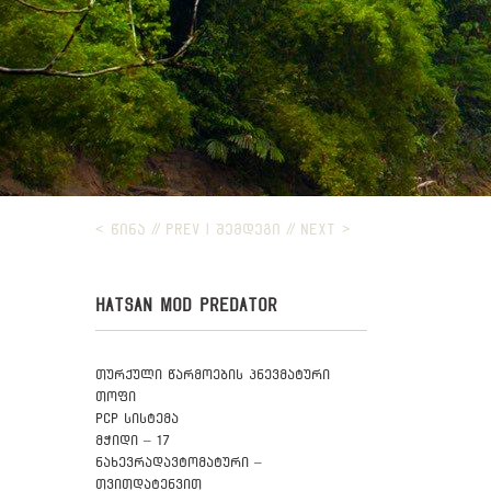
< ᲬᲘᲜᲐ // PREV
|
ᲨᲔᲛᲓᲔᲒᲘ // NEXT >
HATSAN MOD PREDATOR
თურქული წარმოების პნევმატური
თოფი
PCP სისტემა
მჭიდი – 17
ნახევრადავტომატური –
თვითდატენვით