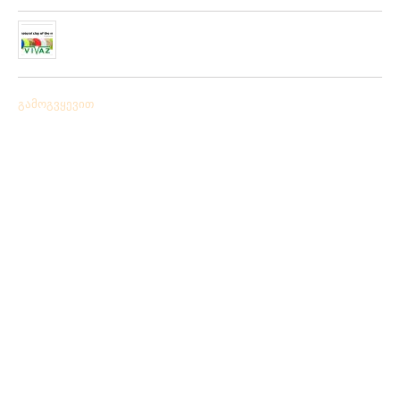
ჩვენს ქსელში მიღებულია “PLATO VIVAZ”-ის ფირმის
სასროლი თეფშები.
04/06/2019
გამოგვყევით