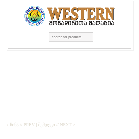
< ᲬᲘᲜᲐ // PREV
|
ᲨᲔᲛᲓᲔᲒᲘ // NEXT >