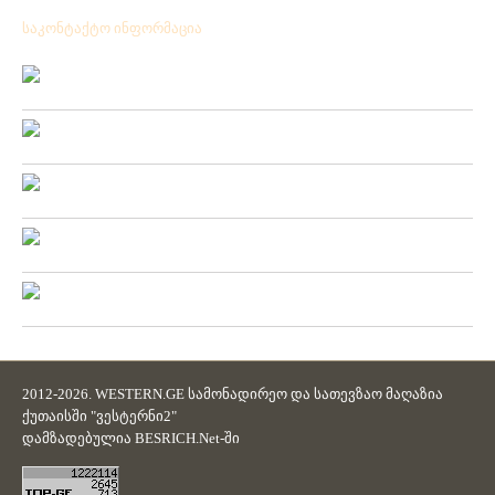
საკონტაქტო ინფორმაცია
Location:
ქ.ქუთაისი გრიშაშვილის№ 41
Phone:
+ 995 431 25 24 77
Mobile:
+ 995 571 53 75 57
Fax:
+ 995 431 25 24 77
Email:
westerni2.ge@gmail.com
2012-2026. WESTERN.GE სამონადირეო და სათევზაო მაღაზია
ქუთაისში "ვესტერნი2"
დამზადებულია
BESRICH.Net
-ში