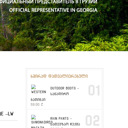
ხშირად დათვალიერებული
01
OUTDOOR BOOTS –
სანადირო
ბათინკი
59.00
₾
QE –LW
02
RAIN PANTS –
სათევზაო ჩექმა