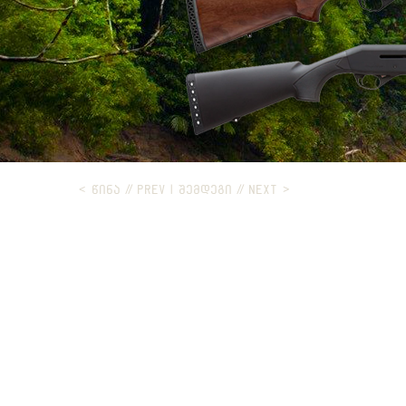
< ᲬᲘᲜᲐ // PREV
|
ᲨᲔᲛᲓᲔᲒᲘ // NEXT >