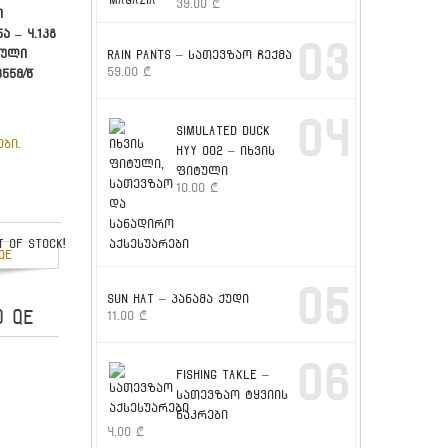
39.00
₾
ი
ა – 4.1კგ
03
რული
RAIN PANTS – სათევზაო ჩექმა
59.00
₾
355მ/წ
04
SIMULATED DUCK
ები
.
HYY 002 – იხვის
ფიტული
10.00
₾
out of stock
05
SUN HAT – პანამა ქუდი
0 QE
11.00
₾
06
FISHING TAKLE –
სათევზაო ტყვიის
ნაკრები
4.00
₾