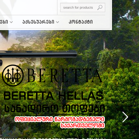
ები
აქსესუარები
კონტაქტი