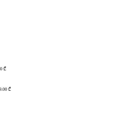
00
₾
9.00
₾