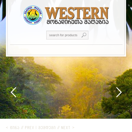
< ᲬᲘᲜᲐ // PREV
|
ᲨᲔᲛᲓᲔᲒᲘ // NEXT >