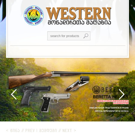
< ᲬᲘᲜᲐ // PREV
|
ᲨᲔᲛᲓᲔᲒᲘ // NEXT >