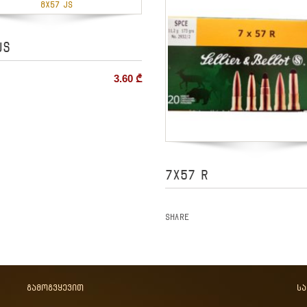
JS
3.60
₾
7X57 R
Share
გამოგვყევით
ს