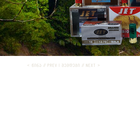
< ᲬᲘᲜᲐ // PREV
|
ᲨᲔᲛᲓᲔᲒᲘ // NEXT >