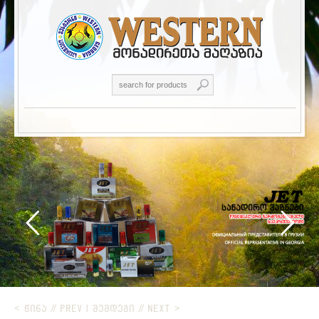
< ᲬᲘᲜᲐ // PREV
|
ᲨᲔᲛᲓᲔᲒᲘ // NEXT >