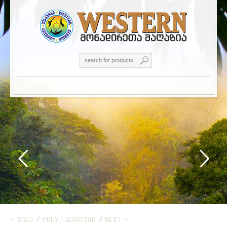
< ᲬᲘᲜᲐ // PREV
|
ᲨᲔᲛᲓᲔᲒᲘ // NEXT >