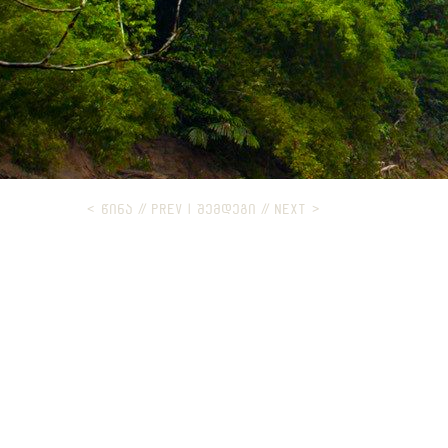
< ᲬᲘᲜᲐ // PREV
|
ᲨᲔᲛᲓᲔᲒᲘ // NEXT >