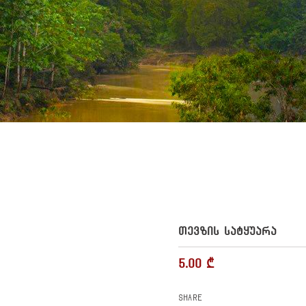
ᲗᲔᲕᲖᲘᲡ ᲡᲐᲢᲧᲣᲐᲠᲐ
5.00
₾
Share