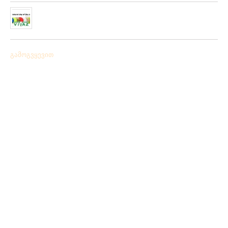
ჩვენს ქსელში მიღებულია “PLATO VIVAZ”-ის ფირმის
სასროლი თეფშები.
04/06/2019
გამოგვყევით