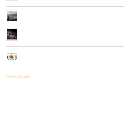
01/01/2020
“როკ ფიშინგ სარფი 2019”
28/08/2019
მიღებულია ZEMEX, METSUI, KOSADAKA და YOZURI-ს
ფირმის სათევზაო ინვენტარის ფართო არჩევანი
05/06/2019
ჩვენს ქსელში მიღებულია “PLATO VIVAZ”-ის ფირმის
სასროლი თეფშები.
04/06/2019
გამოგვყევით