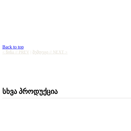
Back to top
< ᲬᲘᲜᲐ // PREV
|
ᲨᲔᲛᲓᲔᲒᲘ // NEXT >
სხვა პროდუქცია