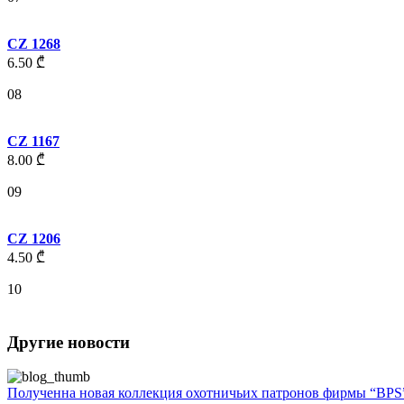
CZ 1268
6.50
₾
08
CZ 1167
8.00
₾
09
CZ 1206
4.50
₾
10
Другие новости
Полученна новая коллекция охотничьих патронов фирмы “BPS