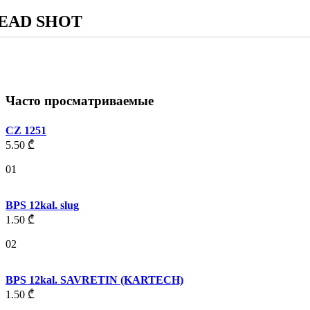
EAD SHOT
Часто просматриваемые
CZ 1251
5.50
₾
01
BPS 12kal. slug
1.50
₾
02
BPS 12kal. SAVRETIN (KARTECH)
1.50
₾