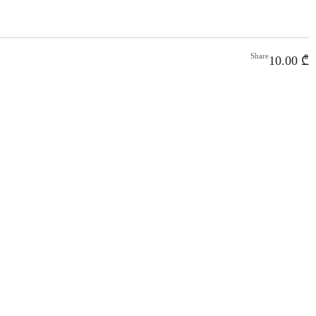
Share
10.00
₾