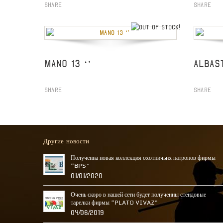
Share
Share
out of stock
MANO 13 ‘’
ALBAS
Share
Share
Другие новости
Полученна новая коллекция охотничьих патронов фирмы
“BPS”
01/01/2020
Очень скоро в нашей сети будет полученны стендовые
тарелки фирмы “PLATO VIVAZ”
04/06/2019