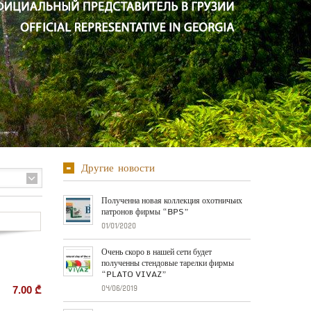
Другие новости
Полученна новая коллекция охотничьих
патронов фирмы “BPS”
01/01/2020
Очень скоро в нашей сети будет
полученны стендовые тарелки фирмы
“PLATO VIVAZ”
7.00
₾
04/06/2019