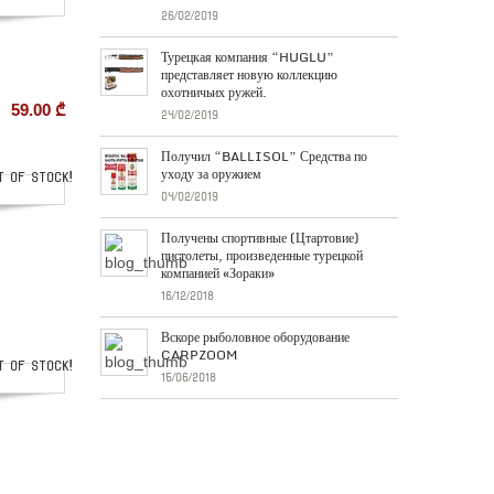
26/02/2019
Турецкая компания “HUGLU”
представляет новую коллекцию
охотничьих ружей.
59.00
₾
24/02/2019
Получил “BALLISOL” Средства по
уходу за оружием
out of stock
04/02/2019
Получены спортивные (Цтартовие)
пистолеты, произведенные турецкой
компанией «Зораки»
16/12/2018
Вскоре рыболовное оборудование
CARPZOOM
out of stock
15/06/2018