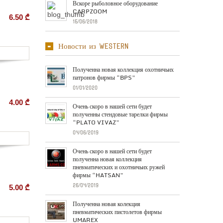
Вскоре рыболовное оборудование
CARPZOOM
6.50
₾
15/06/2018
Новости из Western
Полученна новая коллекция охотничьих
патронов фирмы “BPS”
01/01/2020
4.00
₾
Очень скоро в нашей сети будет
полученны стендовые тарелки фирмы
“PLATO VIVAZ”
04/06/2019
Очень скоро в нашей сети будет
полученна новая коллекция
пневматических и охотничьих ружей
фирмы “HATSAN”
26/04/2019
5.00
₾
Полученна новая колекция
пневматических пистолетов фирмы
UMAREX