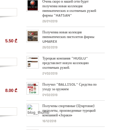
Очень скоро в нашей сети будет
полученна новая коллекция
пневматических и охотничьих ружей
фирмы “HATSAN”
26/04/2019
Полученна новая колекция
пневматических пистолетов фирмы
5.50
₾
UMAREX
26/02/2019
Турецкая компания “HUGLU”
представляет новую коллекцию
охотничьих ружей.
24/02/2019
Получил “BALLISOL” Средства по
уходу за оружием
8.00
₾
04/02/2019
Получены спортивные (Цтартовие)
пистолеты, произведенные турецкой
компанией «Зораки»
16/12/2018