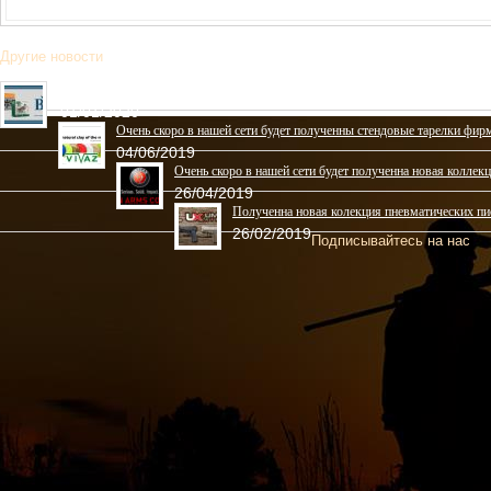
Другие новости
Полученна новая коллекция охотничьих патронов фирмы “BPS”
01/01/2020
Очень скоро в нашей сети будет полученны стендовые тарелки 
04/06/2019
Очень скоро в нашей сети будет полученна новая колл
26/04/2019
Полученна новая колекция пневматических
26/02/2019
Подписывайтесь на нас