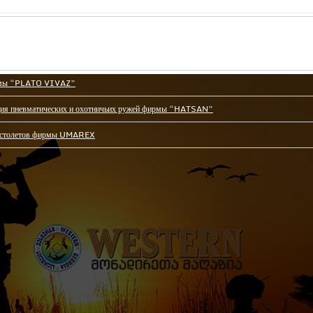
фирмы “PLATO VIVAZ”
екция пневматических и охотничьих ружей фирмы “HATSAN”
 пистолетов фирмы UMAREX