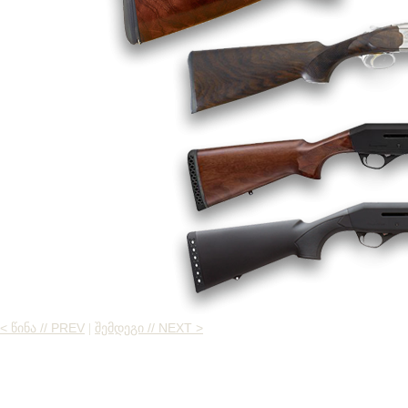
< ᲬᲘᲜᲐ // PREV
ᲨᲔᲛᲓᲔᲒᲘ // NEXT >
|