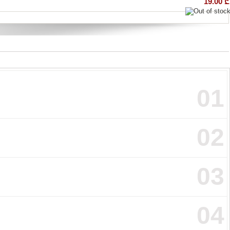
19.00
₾
01
02
03
04