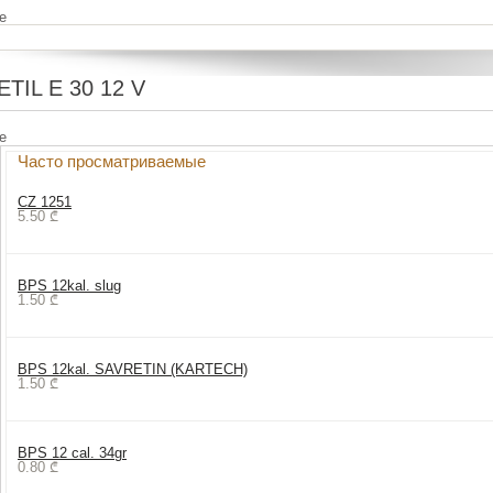
e
ETIL E 30 12 V
e
Часто просматриваемые
CZ 1251
5.50
₾
BPS 12kal. slug
1.50
₾
BPS 12kal. SAVRETIN (KARTECH)
1.50
₾
BPS 12 cal. 34gr
0.80
₾