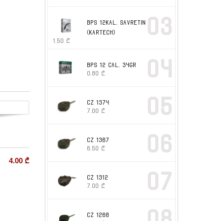
03
BPS 12kal. SAVRETIN
(KARTECH)
1.50
₾
04
BPS 12 cal. 34gr
0.80
₾
05
CZ 1374
7.00
₾
06
CZ 1367
6.50
₾
4.00
₾
07
CZ 1312
7.00
₾
08
CZ 1268