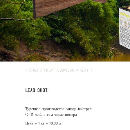
< ᲬᲘᲜᲐ // PREV
|
ᲨᲔᲛᲓᲔᲒᲘ // NEXT >
LEAD SHOT
Турецкое производство завода выстрел
(0-11 лет), в том числе номера
Цена – 1 кг – 10,00 л