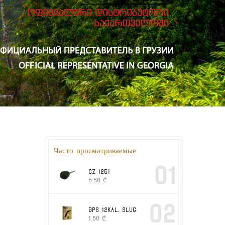
Часто просматриваемые
01
CZ 1251
5.50
₾
02
BPS 12kal. slug
1.50
₾