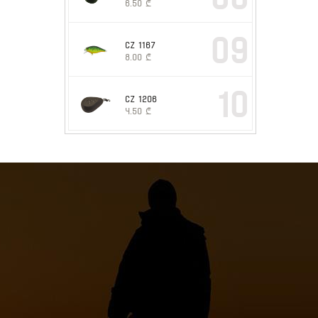
6.50
₾
09
CZ 1167
8.00
₾
10
CZ 1206
4.50
₾