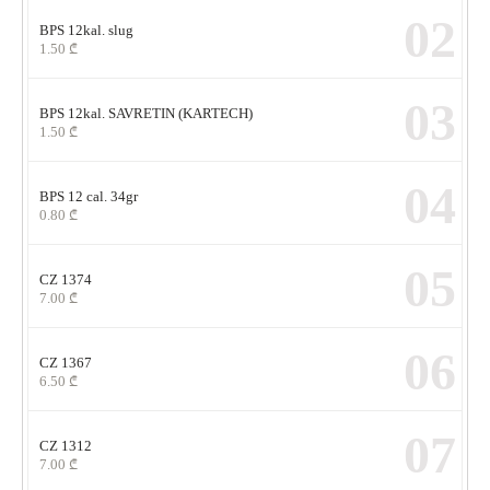
02
BPS 12kal. slug
1.50
₾
03
BPS 12kal. SAVRETIN (KARTECH)
1.50
₾
04
BPS 12 cal. 34gr
0.80
₾
05
CZ 1374
7.00
₾
06
CZ 1367
6.50
₾
07
CZ 1312
7.00
₾