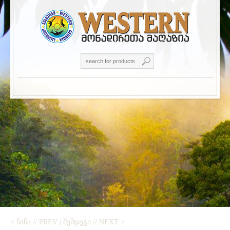
< ᲬᲘᲜᲐ // PREV
|
ᲨᲔᲛᲓᲔᲒᲘ // NEXT >