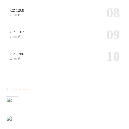
08
CZ 1268
6.50
₾
09
CZ 1167
8.00
₾
10
CZ 1206
4.50
₾
Другие новости
Полученна новая коллекция охотничьих патронов фирмы “BPS”
01/01/2020
Очень скоро в нашей сети будет полученны стендовые тарелки
фирмы “PLATO VIVAZ”
04/06/2019