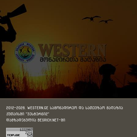
2012-2026. WESTERN.GE სამონადირეო და სათევზაო მაღაზია
ქუთაისში "ვესტერნი2"
დამზადებულია
BESRICH.Net
-ში