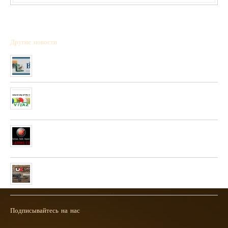
Другие новости
Полученна новая коллекция охотничьих патронов фирмы “BPS”
01/01/2020
Очень скоро в нашей сети будет полученны стендовые тарелки
фирмы “PLATO VIVAZ”
04/06/2019
Очень скоро в нашей сети будет полученна новая коллекция
пневматических и охотничьих ружей фирмы “HATSAN”
26/04/2019
Полученна новая колекция пневматических пистолетов фирмы
UMAREX
26/02/2019
Подписывайтесь на нас