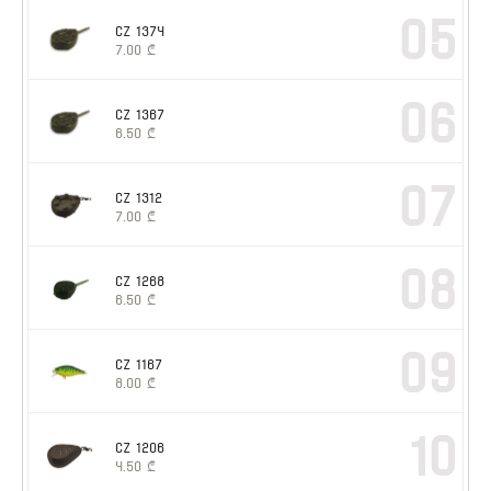
05
CZ 1374
7.00
₾
06
CZ 1367
6.50
₾
07
CZ 1312
7.00
₾
08
CZ 1268
6.50
₾
09
CZ 1167
8.00
₾
10
CZ 1206
4.50
₾