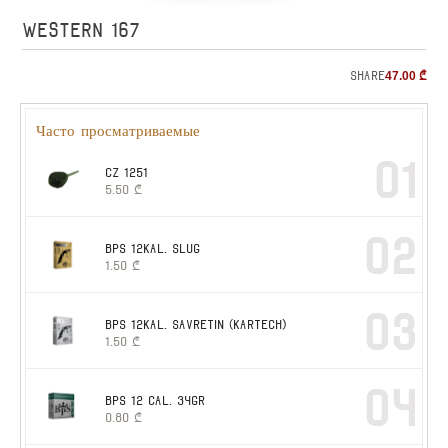
WESTERN 167
Share
47.00
₾
Часто просматриваемые
01
CZ 1251
5.50
₾
02
BPS 12kal. slug
1.50
₾
03
BPS 12kal. SAVRETIN (KARTECH)
1.50
₾
04
BPS 12 cal. 34gr
0.80
₾