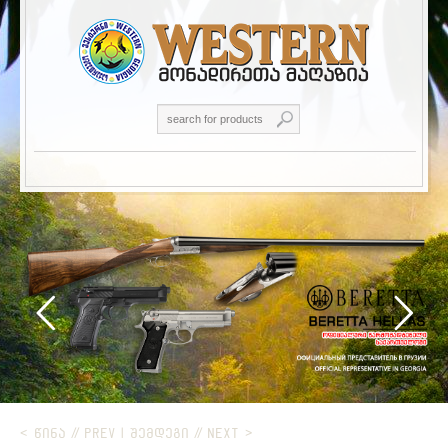
< ᲬᲘᲜᲐ // PREV
|
ᲨᲔᲛᲓᲔᲒᲘ // NEXT >