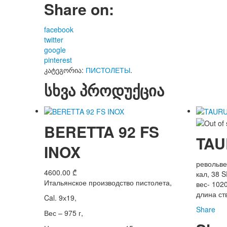
Share on:
facebook
twitter
google
pinterest
კატეგორია:
ПИСТОЛЕТЫ
.
სხვა პროდუქცია
BERETTA 92 FS
TAU
INOX
револьве
4600.00
₾
кал, 38 
Итальянское производство пистолета,
вес- 1020
длина ст
Cal. 9х19,
Share
Вес – 975 г,