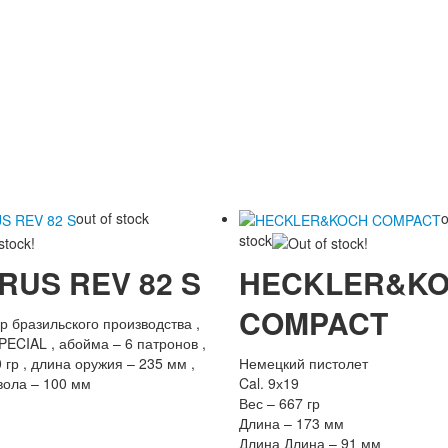
out of stock
o
stock
RUS REV 82 S
HECKLER&K
COMPACT
р бразильского производства ,
SPECIAL , абойма – 6 патронов ,
 гр , длина оружия – 235 мм ,
Немецкий пистолет
вола – 100 мм
Cal. 9х19
Вес – 667 гр
Длина – 173 мм
Длина Длина – 91 мм