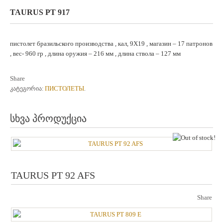
TAURUS PT 917
пистолет бразильского производства , кал, 9X19 , магазин – 17 патронов
, вес- 960 гр , длина оружия – 216 мм , длина ствола – 127 мм
Share
ПИСТОЛЕТЫ
კატეგორია:
.
სხვა პროდუქცია
ou
TAURUS PT 92 AFS
Share