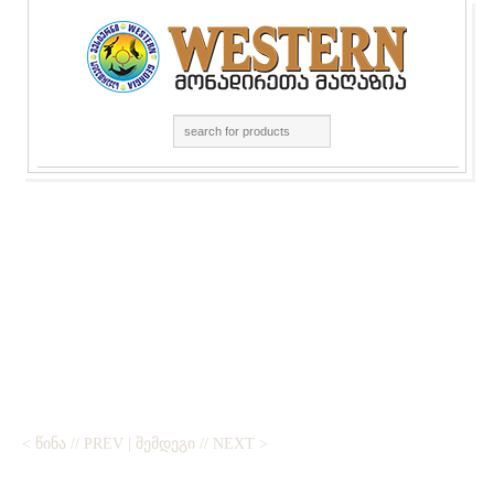
< ᲬᲘᲜᲐ // PREV
|
ᲨᲔᲛᲓᲔᲒᲘ // NEXT >