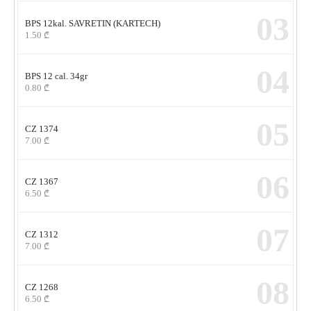
03
BPS 12kal. SAVRETIN (KARTECH)
1.50
₾
04
BPS 12 cal. 34gr
0.80
₾
05
CZ 1374
7.00
₾
06
CZ 1367
6.50
₾
07
CZ 1312
7.00
₾
08
CZ 1268
6.50
₾