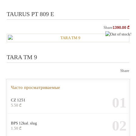
TAURUS PT 809 E
Share
1390.00
₾
ou
TARA TM 9
Share
Часто просматриваемые
01
CZ 1251
5.50
₾
02
BPS 12kal. slug
1.50
₾