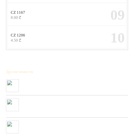
09
CZ 1167
8.00
₾
10
CZ 1206
4.50
₾
Другие новости
Полученна новая коллекция охотничьих патронов фирмы “BPS”
01/01/2020
Очень скоро в нашей сети будет полученны стендовые тарелки
фирмы “PLATO VIVAZ”
04/06/2019
Очень скоро в нашей сети будет полученна новая коллекция
пневматических и охотничьих ружей фирмы “HATSAN”
26/04/2019