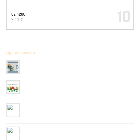
10
CZ 1206
4.50
₾
Другие новости
Полученна новая коллекция охотничьих патронов фирмы “BPS”
01/01/2020
Очень скоро в нашей сети будет полученны стендовые тарелки
фирмы “PLATO VIVAZ”
04/06/2019
Очень скоро в нашей сети будет полученна новая коллекция
пневматических и охотничьих ружей фирмы “HATSAN”
26/04/2019
Полученна новая колекция пневматических пистолетов фирмы
UMAREX