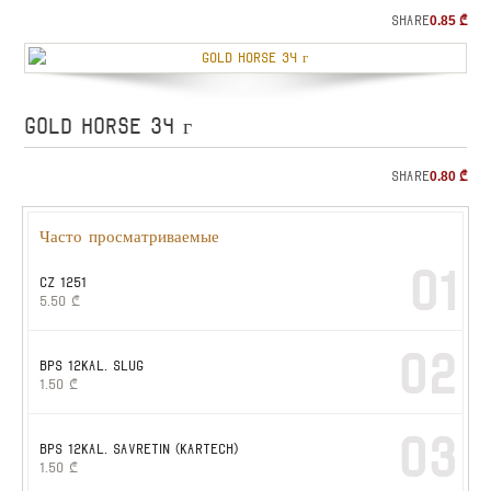
Share
0.85
₾
GOLD HORSE 34 г
Share
0.80
₾
Часто просматриваемые
01
CZ 1251
5.50
₾
02
BPS 12kal. slug
1.50
₾
03
BPS 12kal. SAVRETIN (KARTECH)
1.50
₾