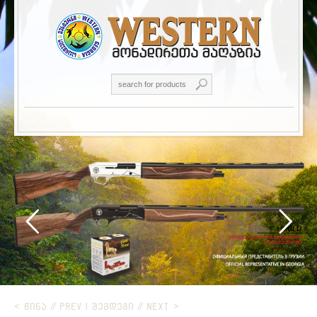
< ᲬᲘᲜᲐ // PREV
|
ᲨᲔᲛᲓᲔᲒᲘ // NEXT >