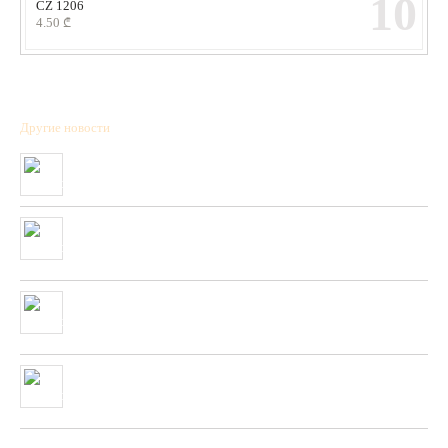
10
CZ 1206
4.50
₾
Другие новости
Полученна новая коллекция охотничьих патронов фирмы “BPS”
01/01/2020
Очень скоро в нашей сети будет полученны стендовые тарелки
фирмы “PLATO VIVAZ”
04/06/2019
Очень скоро в нашей сети будет полученна новая коллекция
пневматических и охотничьих ружей фирмы “HATSAN”
26/04/2019
Полученна новая колекция пневматических пистолетов фирмы
UMAREX
26/02/2019