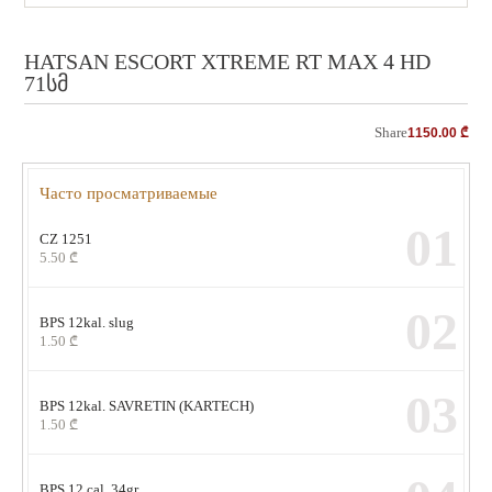
HATSAN ESCORT XTREME RT MAX 4 HD
71სმ
Share
1150.00
₾
Часто просматриваемые
01
CZ 1251
5.50
₾
02
BPS 12kal. slug
1.50
₾
03
BPS 12kal. SAVRETIN (KARTECH)
1.50
₾
BPS 12 cal. 34gr