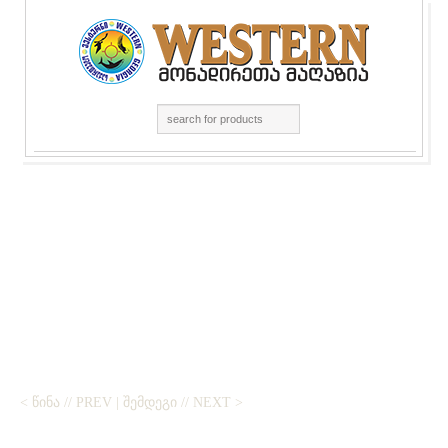
< ᲬᲘᲜᲐ // PREV
|
ᲨᲔᲛᲓᲔᲒᲘ // NEXT >